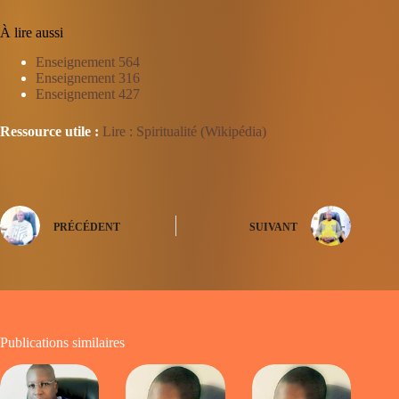
À lire aussi
Enseignement 564
Enseignement 316
Enseignement 427
Ressource utile :
Lire : Spiritualité (Wikipédia)
PRÉCÉDENT
SUIVANT
Publications similaires