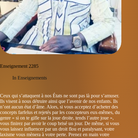
Enseignement 2285
In
Enseignements
Ceux qui s’attaquent à nos États ne sont pas là pour s’amuser.
Ils visent à nous détruire ainsi que l’avenir de nos enfants. Ils
n’ont aucun état d’âme. Alors, si vous acceptez d’acheter des
concepts farfelus et rejetés par les concepteurs eux-mêmes, du
genre « si on te gifle sur la joue droite, tends l’autre joue »,
vous finirez par avoir le coup brisé un jour. De même, si vous
vous laissez influencer par un droit flou et paralysant, votre
laxisme vous mènera à votre perte. Prenez en main votre