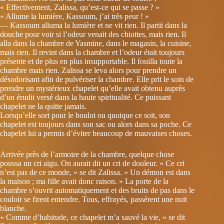
« Effectivement, Zalissa, qu’est-ce qui se passe ? »
« Allume la lumière, Kassoum, j’ai très peur ! »
— Kassoum alluma la lumière et ne vit rien. Il partit dans la
douche pour voir si l’odeur venait des chiottes, mais rien. Il
alla dans la chambre de Yasmine, dans le magasin, la cuisine,
mais rien. Il revint dans la chambre et l’odeur était toujours
présente et de plus en plus insupportable. Il fouilla toute la
chambre mais rien. Zalissa se leva alors pour prendre un
désodorisant afin de pulvériser la chambre. Elle prit le soin de
prendre un mystérieux chapelet qu’elle avait obtenu auprès
d’un érudit versé dans la haute spiritualité. Ce puissant
chapelet ne la quitte jamais.
Lorsqu’elle sort pour le boulot ou quoique ce soit, son
chapelet est toujours dans son sac ou alors dans sa poche. Ce
chapelet lui a permis d’éviter beaucoup de mauvaises choses.
Arrivée près de l’armoire de la chambre, quelque chose
poussa un cri aigu. On aurait dit un cri de douleur. « Ce cri
n’est pas de ce monde, » se dit Zalissa. « Un démon est dans
la maison ; ma fille avait donc raison. » La porte de la
chambre s’ouvrit automatiquement et des bruits de pas dans le
couloir se firent entendre. Tous, effrayés, passèrent une nuit
blanche.
« Comme d’habitude, ce chapelet m’a sauvé la vie, » se dit