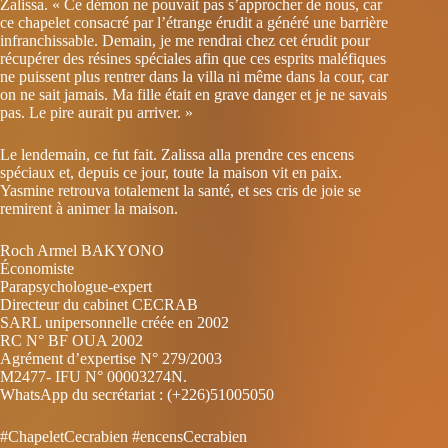
Zalissa. « Ce démon ne pouvait pas s’approcher de nous, car
ce chapelet consacré par l’étrange érudit a généré une barrière
infranchissable. Demain, je me rendrai chez cet érudit pour
récupérer des résines spéciales afin que ces esprits maléfiques
ne puissent plus rentrer dans la villa ni même dans la cour, car
on ne sait jamais. Ma fille était en grave danger et je ne savais
pas. Le pire aurait pu arriver. »
Le lendemain, ce fut fait. Zalissa alla prendre ces encens
spéciaux et, depuis ce jour, toute la maison vit en paix.
Yasmine retrouva totalement la santé, et ses cris de joie se
remirent à animer la maison.
Roch Armel BAKYONO
Économiste
Parapsychologue-expert
Directeur du cabinet CECRAB
SARL unipersonnelle créée en 2002
RC N° BF OUA 2002
Agrément d’expertise N° 279/2003
M2477- IFU N° 00003274N.
WhatsApp du secrétariat : (+226)51005050
#ChapeletCecrabien #encensCecrabien