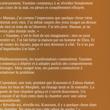
curieusement, Yasmine commença à se réveiller brutalement
au cours de la nuit, en pleurs et complètement effrayée.
« Maman, j’ai comme l’impression que quelque chose vient
dormir avec moi. J’ai même surpris des yeux rouges au-dessus
de moi en train de m’observer. J’ai très peur. Maman, je ne
veux plus dormir seule. »
– « Yasmine, c’est le fruit de ton imagination ; rien ne peut
rentrer ici. J’ai fait bénir la maison par un homme de Dieu. Et
de toutes les façons, papa et moi dormons à côté. Tu n’as pas
d’inquiétudes à te faire. »
Malheureusement, les manifestations continuèrent. Yasmine
commença à dépérir et à adopter parfois des comportements
étranges. Mais malgré tout, ses parents continuèrent à
relativiser le problème.
Cependant, une nuit, pendant que Kassoum et Zalissa étaient
dans les bras de Morphée, un étrange bruit se fit entendre. La
porte de leur chambre grinça et s’ouvrit doucement. Un
courant d’air frais entra dans la chambre avec une odeur
nauséabonde.
« Réveille-toi, réveille-toi, Kassoum, il y a quelque chose dans
la chambre. Ne sens-tu pas cette odeur de soufre ? »