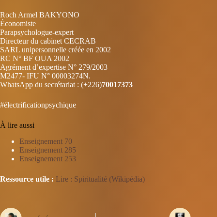
Roch Armel BAKYONO
Économiste
Parapsychologue-expert
Directeur du cabinet CECRAB
SARL unipersonnelle créée en 2002
RC N° BF OUA 2002
Agrément d’expertise N° 279/2003
M2477- IFU N° 00003274N.
WhatsApp du secrétariat : (+226)
70017373
#électrificationpsychique
À lire aussi
Enseignement 70
Enseignement 285
Enseignement 253
Ressource utile :
Lire : Spiritualité (Wikipédia)