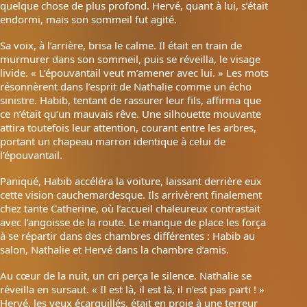
quelque chose de plus profond. Hervé, quant à lui, s’était
endormi, mais son sommeil fut agité.
Sa voix, à l’arrière, brisa le calme. Il était en train de
murmurer dans son sommeil, puis se réveilla, le visage
livide. « L’épouvantail veut m’amener avec lui. » Les mots
résonnèrent dans l’esprit de Nathalie comme un écho
sinistre. Habib, tentant de rassurer leur fils, affirma que
ce n’était qu’un mauvais rêve. Une silhouette mouvante
attira toutefois leur attention, courant entre les arbres,
portant un chapeau marron identique à celui de
l’épouvantail.
Paniqué, Habib accéléra la voiture, laissant derrière eux
cette vision cauchemardesque. Ils arrivèrent finalement
chez tante Catherine, où l’accueil chaleureux contrastait
avec l’angoisse de la route. Le manque de place les força
à se répartir dans des chambres différentes : Habib au
salon, Nathalie et Hervé dans la chambre d’amis.
Au cœur de la nuit, un cri perça le silence. Nathalie se
réveilla en sursaut. « Il est là, il est là, il n’est pas parti ! »
Hervé, les yeux écarquillés, était en proie à une terreur