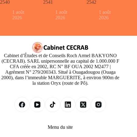
2540
2541
2542
1 août
1 août
1 août
2026
2026
2026
Cabinet d’Études et de Conseils Roch Armel BAKYONO
(CECRAB). SARL unipersonnelle au capital de 1.000.000 F
CFA créée en 2002, RC N° BF OUA 2002 M2477 |
Agrément N° 279/200343. Situé à Ouagadougou (Ouaga
2000), dans l’immeuble MARGUERITE, à environ 900m de
la station Oryx (route de Pô).
Menu du site