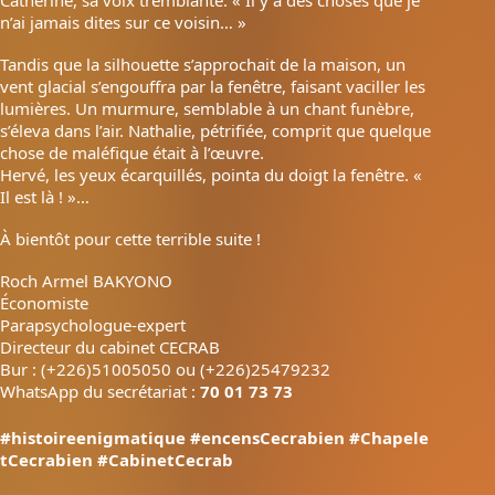
Catherine, sa voix tremblante. « Il y a des choses que je
n’ai jamais dites sur ce voisin… »
Tandis que la silhouette s’approchait de la maison, un
vent glacial s’engouffra par la fenêtre, faisant vaciller les
lumières. Un murmure, semblable à un chant funèbre,
s’éleva dans l’air. Nathalie, pétrifiée, comprit que quelque
chose de maléfique était à l’œuvre.
Hervé, les yeux écarquillés, pointa du doigt la fenêtre. «
Il est là ! »…
À bientôt pour cette terrible suite !
Roch Armel BAKYONO
Économiste
Parapsychologue-expert
Directeur du cabinet CECRAB
Bur : (+226)51005050 ou (+226)25479232
WhatsApp du secrétariat :
70 01 73 73
#histoireenigmatique
#encensCecrabien
#Chapele
tCecrabien
#CabinetCecrab