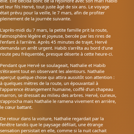
elle. Elle décida donc de la rejoindre avec son mari Habib
et leur fils Hervé, tout juste âgé de six ans. Le voyage
était prévu pour la veille, le 7 mars, afin de profiter
pleinement de la journée suivante.
L’après-midi du 7 mars, la petite famille prit la route,
l’atmosphère légère et joyeuse, bercée par les rires de
l’enfant à l’arrière. Après 45 minutes de trajet, Hervé
demanda un arrêt urgent. Habib s’arrêta au bord d’une
route peu fréquentée, presque déserte à cette heure-ci.
Pendant que Hervé se soulageait, Nathalie et Habib
s’étiraient tout en observant les alentours. Nathalie
aperçut quelque chose qui attira aussitôt son attention :
à quelques mètres de la route, un épouvantail à
l’apparence étrangement humaine, coiffé d’un chapeau
marron, se dressait au milieu des arbres. Hervé, curieux,
s’approcha mais Nathalie le ramena vivement en arrière,
le cœur battant.
De retour dans la voiture, Nathalie regardait par la
fenêtre tandis que le paysage défilait, une étrange
sensation persistait en elle, comme si la nuit cachait