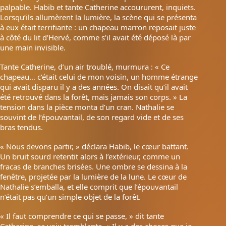
palpable. Habib et tante Catherine accoururent, inquiets.
Lorsqu’ils allumèrent la lumière, la scène qui se présenta
à eux était terrifiante : un chapeau marron reposait juste
à côté du lit d’Hervé, comme s’il avait été déposé là par
une main invisible.
Tante Catherine, d’un air troublé, murmura : « Ce
chapeau… c’était celui de mon voisin, un homme étrange
qui avait disparu il y a des années. On disait qu’il avait
été retrouvé dans la forêt, mais jamais son corps. » La
tension dans la pièce monta d’un cran. Nathalie se
souvint de l’épouvantail, de son regard vide et de ses
bras tendus.
« Nous devons partir, » déclara Habib, le cœur battant.
Un bruit sourd retentit alors à l’extérieur, comme un
fracas de branches brisées. Une ombre se dessina à la
fenêtre, projetée par la lumière de la lune. Le cœur de
Nathalie s’emballa, et elle comprit que l’épouvantail
n’était pas qu’un simple objet de la forêt.
« Il faut comprendre ce qui se passe, » dit tante