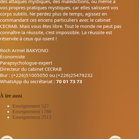
des attaques mystiques, des malédictions, ou même à
vos propres pratiques mystiques, car elles salissent vos
corps subtils. Ne perdez plus de temps, agissez en
commandant ces encens particuliers avec le cabinet
CECRAB. Mais vous êtes libre. Tout le monde ne peut pas
connaître la réussite, c’est impossible. La réussite est
réservée à ceux qui osent !
Roch Armel BAKYONO
Économiste
Parapsychologue-expert
Directeur du cabinet CECRAB
Bur : (+226)51005050 ou (+226)25479232
WhatsApp du secrétariat :
70 01 73 73
À lire aussi
Enseignement 527
Enseignement 1789
Enseignement 2513