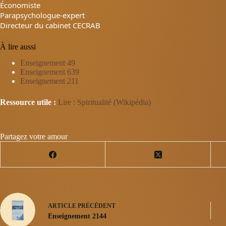
Économiste
Parapsychologue-expert
Directeur du cabinet CECRAB
À lire aussi
Enseignement 49
Enseignement 639
Enseignement 211
Ressource utile :
Lire : Spiritualité (Wikipédia)
Partagez votre amour
ARTICLE
PRÉCÉDENT
Enseignement 2144