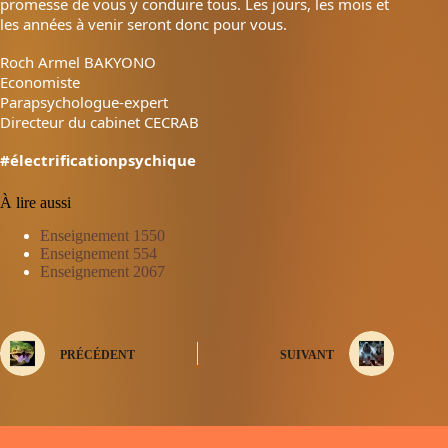
promesse de vous y conduire tous. Les jours, les mois et
les années à venir seront donc pour vous.
Roch Armel BAKYONO
Economiste
Parapsychologue-expert
Directeur du cabinet CECRAB
#électrificationpsychique
À lire aussi
Enseignement 1550
Enseignement 554
Enseignement 2067
PRÉCÉDENT
SUIVANT