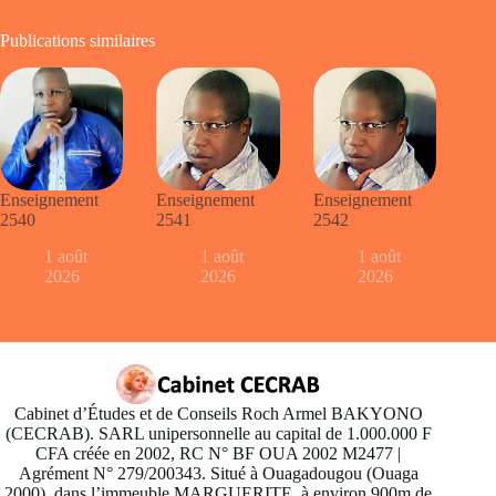
Publications similaires
Enseignement
Enseignement
Enseignement
2540
2541
2542
1 août
1 août
1 août
2026
2026
2026
Cabinet d’Études et de Conseils Roch Armel BAKYONO
(CECRAB). SARL unipersonnelle au capital de 1.000.000 F
CFA créée en 2002, RC N° BF OUA 2002 M2477 |
Agrément N° 279/200343. Situé à Ouagadougou (Ouaga
2000), dans l’immeuble MARGUERITE, à environ 900m de