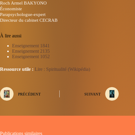
Roch Armel BAKYONO
Économiste
Parapsychologue-expert
Directeur du cabinet CECRAB
À lire aussi
Enseignement 1841
Enseignement 2135
Enseignement 1052
Ressource utile :
Lire : Spiritualité (Wikipédia)
PRÉCÉDENT
SUIVANT
Publications similaires