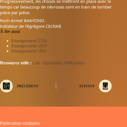
Progressivement, les choses se mettront en place avec le
temps car beaucoup de névroses sont en train de
tomber
pièce par pièce.
Roch Armel BAKYONO
Initiateur de l’égrégore CECRAB
À lire aussi
Enseignement 2256
Enseignement 1919
Enseignement 1841
Ressource utile :
Lire : Spiritualité (Wikipédia)
PRÉCÉDENT
SUIVANT
Publications similaires