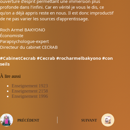
ouverture d’esprit permettant une immersion plus
profonde dans l’infini. Car en vérité je vous le dis, ce
qu’on a déjà appris reste en nous. Il est donc improductif
de ne pas varier les sources d’apprentissage.
Roch Armel BAKYONO
Économiste
Parapsychologue-expert
Directeur du cabinet CECRAB
#CabinetCecrab
#Cecrab
#rocharmelbakyono
#con
seils
À lire aussi
Enseignement 1923
Enseignement 2158
Enseignement 1996
PRÉCÉDENT
SUIVANT