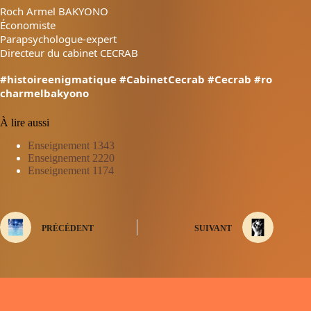
Roch Armel BAKYONO
Économiste
Parapsychologue-expert
Directeur du cabinet CECRAB
#histoireenigmatique
#CabinetCecrab
#Cecrab
#ro
charmelbakyono
À lire aussi
Enseignement 1343
Enseignement 2220
Enseignement 1174
PRÉCÉDENT
SUIVANT