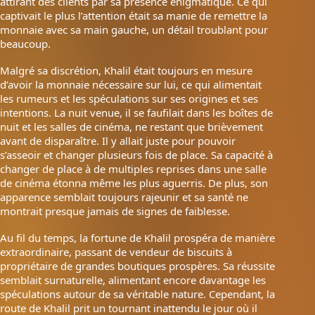
attirant des clients par sa présence énigmatique. Ce qui
captivait le plus l’attention était sa manie de remettre la
monnaie avec sa main gauche, un détail troublant pour
beaucoup.
Malgré sa discrétion, Khalil était toujours en mesure
d’avoir la monnaie nécessaire sur lui, ce qui alimentait
les rumeurs et les spéculations sur ses origines et ses
intentions. La nuit venue, il se faufilait dans les boîtes de
nuit et les salles de cinéma, ne restant que brièvement
avant de disparaître. Il y allait juste pour pouvoir
s’asseoir et changer plusieurs fois de place. Sa capacité à
changer de place à de multiples reprises dans une salle
de cinéma étonna même les plus aguerris. De plus, son
apparence semblait toujours rajeunir et sa santé ne
montrait presque jamais de signes de faiblesse.
Au fil du temps, la fortune de Khalil prospéra de manière
extraordinaire, passant de vendeur de biscuits à
propriétaire de grandes boutiques prospères. Sa réussite
semblait surnaturelle, alimentant encore davantage les
spéculations autour de sa véritable nature. Cependant, la
route de Khalil prit un tournant inattendu le jour où il