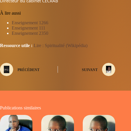
Directeur du cabinet CECRAB
À lire aussi
Enseignement 1266
Enseignement 111
Enseignement 2350
Ressource utile :
Lire : Spiritualité (Wikipédia)
PRÉCÉDENT
SUIVANT
Publications similaires