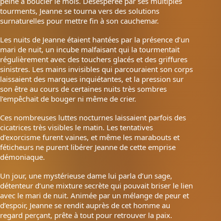
peine à boucler le mois. Désespérée par ses multiples
tourments, Jeanne se tourna vers des solutions
surnaturelles pour mettre fin à son cauchemar.
Les nuits de Jeanne étaient hantées par la présence d’un
mari de nuit, un incube malfaisant qui la tourmentait
régulièrement avec des touchers glacés et des griffures
sinistres. Les mains invisibles qui parcouraient son corps
laissaient des marques inquiétantes, et la pression sur
son être au cours de certaines nuits très sombres
l’empêchait de bouger ni même de crier.
Ces nombreuses luttes nocturnes laissaient parfois des
cicatrices très visibles le matin. Les tentatives
d’exorcisme furent vaines, et même les marabouts et
féticheurs ne purent libérer Jeanne de cette emprise
démoniaque.
Un jour, une mystérieuse dame lui parla d’un sage,
détenteur d’une mixture secrète qui pouvait briser le lien
avec le mari de nuit. Animée par un mélange de peur et
d’espoir, Jeanne se rendit auprès de cet homme au
regard perçant, prête à tout pour retrouver la paix.