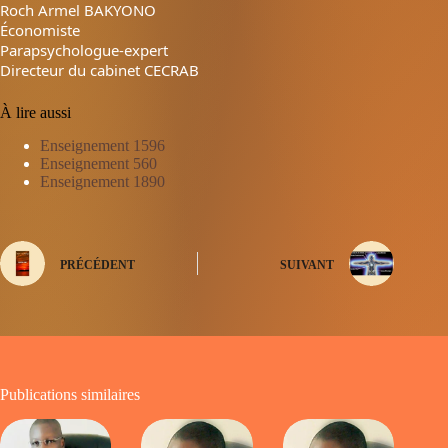
Roch Armel BAKYONO
Économiste
Parapsychologue-expert
Directeur du cabinet CECRAB
À lire aussi
Enseignement 1596
Enseignement 560
Enseignement 1890
PRÉCÉDENT
SUIVANT
Publications similaires