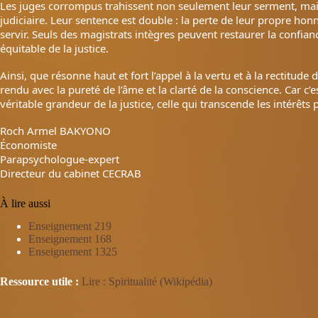
Les juges corrompus trahissent non seulement leur serment, mais
judiciaire. Leur sentence est double : la perte de leur propre honn
servir. Seuls des magistrats intègres peuvent restaurer la confian
équitable de la justice.
Ainsi, que résonne haut et fort l’appel à la vertu et à la rectitud
rendu avec la pureté de l’âme et la clarté de la conscience. Car c’
véritable grandeur de la justice, celle qui transcende les intérêts p
Roch Armel BAKYONO
Économiste
Parapsychologue-expert
Directeur du cabinet CECRAB
À lire aussi
Enseignement 219
Enseignement 168
Enseignement 1325
Ressource utile :
Lire : Spiritualité (Wikipédia)