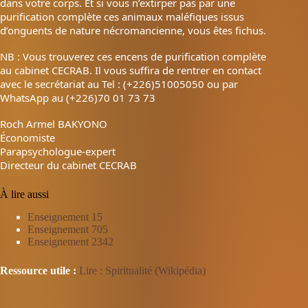
dans votre corps. Et si vous n’extirper pas par une
purification complète ces animaux maléfiques issus
d’onguents de nature nécromancienne, vous êtes fichus.
NB : Vous trouverez ces encens de purification complète
au cabinet CECRAB. Il vous suffira de rentrer en contact
avec le secrétariat au Tel : (+226)51005050 ou par
WhatsApp au (+226)70 01 73 73
Roch Armel BAKYONO
Économiste
Parapsychologue-expert
Directeur du cabinet CECRAB
À lire aussi
Enseignement 15
Enseignement 705
Enseignement 2342
Ressource utile :
Lire : Spiritualité (Wikipédia)