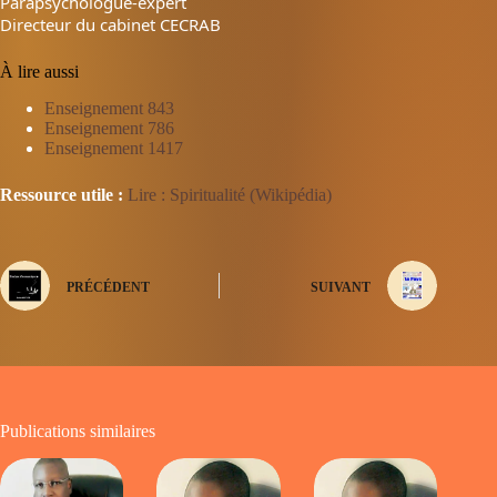
Parapsychologue-expert
Directeur du cabinet CECRAB
À lire aussi
Enseignement 843
Enseignement 786
Enseignement 1417
Ressource utile :
Lire : Spiritualité (Wikipédia)
PRÉCÉDENT
SUIVANT
Publications similaires