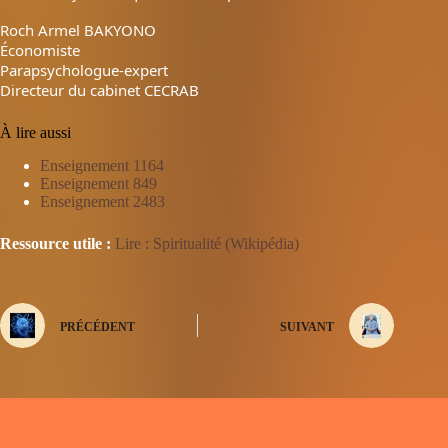
Roch Armel BAKYONO
Économiste
Parapsychologue-expert
Directeur du cabinet CECRAB
À lire aussi
Enseignement 1164
Enseignement 849
Enseignement 2483
Ressource utile :
Lire : Spiritualité (Wikipédia)
PRÉCÉDENT
SUIVANT