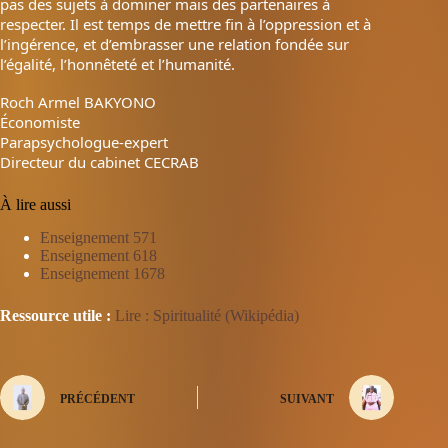
pas des sujets à dominer mais des partenaires à
respecter. Il est temps de mettre fin à l’oppression et à
l’ingérence, et d’embrasser une relation fondée sur
l’égalité, l’honnêteté et l’humanité.
Roch Armel BAKYONO
Économiste
Parapsychologue-expert
Directeur du cabinet CECRAB
À lire aussi
Enseignement 571
Enseignement 618
Enseignement 1678
Ressource utile :
Lire : Spiritualité (Wikipédia)
PRÉCÉDENT
SUIVANT