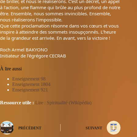
de briller, et nous le réaliserons. C’est un décret, un appel
à l’action, une flamme qui brûle au plus profond de notre
être. Ensemble, nous sommes invincibles. Ensemble,
nous réaliserons l’impossible.
Que cette proclamation résonne dans vos cœurs et vous
inspire à atteindre des sommets insoupçonnés. L’heure
de la grandeur est arrivée. En avant, vers la victoire !
Roch Armel BAKYONO
Initiateur de l’égrégore CECRAB
À lire aussi
Enseignement 98
Enseignement 1804
Enseignement 921
Ressource utile :
Lire : Spiritualité (Wikipédia)
PRÉCÉDENT
SUIVANT