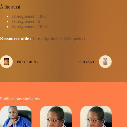
À lire aussi
Enseignement 1063
Enseignement 6
Enseignement 1828
Ressource utile :
Lire : Spiritualité (Wikipédia)
PRÉCÉDENT
SUIVANT
Publications similaires