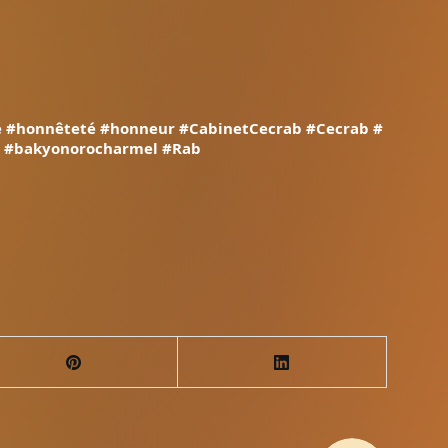
é
#honnêteté
#honneur
#CabinetCecrab
#Cecrab
#
#bakyonorocharmel
#Rab