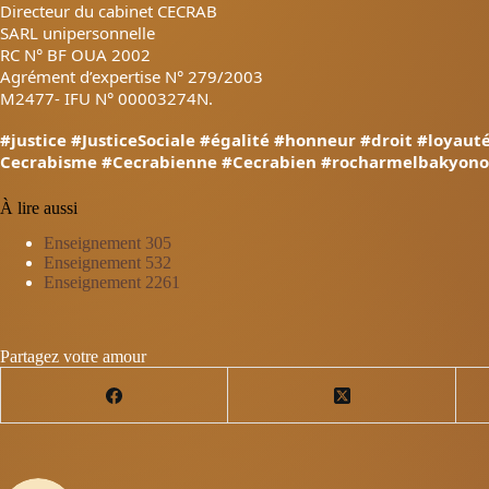
Directeur du cabinet CECRAB
SARL unipersonnelle
RC N° BF OUA 2002
Agrément d’expertise N° 279/2003
M2477- IFU N° 00003274N.
#justice
#JusticeSociale
#égalité
#honneur
#droit
#loyaut
Cecrabisme
#Cecrabienne
#Cecrabien
#rocharmelbakyono
À lire aussi
Enseignement 305
Enseignement 532
Enseignement 2261
Partagez votre amour