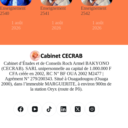
Enseignement
Enseignement
Enseignement
2540
2541
2542
1 août
1 août
1 août
2026
2026
2026
Cabinet d’Études et de Conseils Roch Armel BAKYONO
(CECRAB). SARL unipersonnelle au capital de 1.000.000 F
CFA créée en 2002, RC N° BF OUA 2002 M2477 |
Agrément N° 279/200343. Situé à Ouagadougou (Ouaga
2000), dans l’immeuble MARGUERITE, à environ 900m de
la station Oryx (route de Pô).