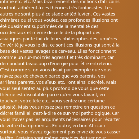
intime etc. etc. Mais bizarrement des millions d’africains
surtout, adhérent à ces théories très fantaisistes. Les
autres ne sont plus à ce stade antédiluvien. Ces vastes
chimères ou si vous voulez, ces profondes illusions ont
été quasiment supprimées de la mentalité des
occidentaux et même de celle de la plupart des
asiatiques par le fait de leurs philosophes des lumières.
En vérité je vous le dis, ce sont ces illusions qui sont à la
base des vastes lavages de cerveau. Elles fonctionnent
comme un sur-moi très agressif et très dominant, car
demandant beaucoup d’énergie pour être entretenu.
C’est comme si on vous disait par exemple que vous
n’avez pas de cheveux parce que vos parents, vos
arrières parents, vos aïeux etc. l’ont ainsi décrété. Mais
vous seul sentez au plus profond de vous que cette
théorie est discutable parce qu’en vous lavant, en
touchant votre tête etc., vous sentez une certaine
pilosité. Mais vous n’osez pas remettre en question ce
décret familial, c’est-à-dire ce sur-moi pathologique. Car
vous n’avez pas les arguments nécessaires pour l’écarter
de votre champ mental. En outre, en bon Africain
surtout, vous n’avez également pas envie de vous casser
la tête. Certains sont même capables de tuer pour