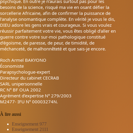
psychique. En outre je n’aurais surtout pas pour les
besoins de la science, risqué ma vie en osant défier la
sorcellerie Africaine, afin de confirmer la puissance de
l’analyse onomantique complète. En vérité je vous le dis,
DIEU adore les gens vrais et courageux. Si vous voulez
réussir parfaitement votre vie, vous êtes obligé d’aller en
guerre contre votre sur-moi pathologique constitué
d’égoïsme, de paresse, de peur, de timidité, de
méchanceté, de malhonnêteté et que sais-je encore.
Roch Armel BAKYONO
Économiste
Parapsychologue-expert
Directeur du cabinet CECRAB
SARL unipersonnelle
RC N° BF OUA 2002
Agrément d’expertise N° 279/2003
M2477- IFU N° 00003274N.
À lire aussi
Enseignement 977
Enseignement 2111