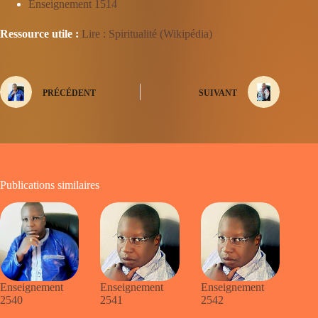
Enseignement 1514
Ressource utile :
Lire : Spiritualité (Wikipédia)
PRÉCÉDENT
SUIVANT
Publications similaires
Enseignement
Enseignement
Enseignement
2540
2541
2542