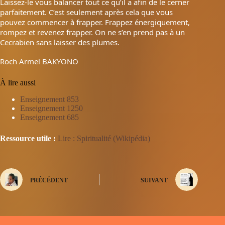
Laissez-le vous balancer tout ce qu’il a afin de le cerner
parfaitement. C’est seulement après cela que vous
pouvez commencer à frapper. Frappez énergiquement,
rompez et revenez frapper. On ne s’en prend pas à un
Cecrabien sans laisser des plumes.
Roch Armel BAKYONO
À lire aussi
Enseignement 853
Enseignement 1250
Enseignement 685
Ressource utile :
Lire : Spiritualité (Wikipédia)
PRÉCÉDENT
SUIVANT