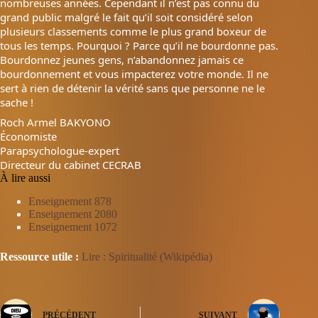
nombreuses années. Cependant il n’est pas connu du
grand public malgré le fait qu’il soit
considéré selon
plusieurs classements comme le plus grand boxeur de
tous les temps. Pourquoi ? Parce qu’il ne bourdonne pas.
Bourdonnez jeunes gens, n’abandonnez jamais ce
bourdonnement et vous impacterez votre monde. Il ne
sert à rien de détenir la vérité sans que personne ne le
sache !
Roch Armel BAKYONO
Économiste
Parapsychologue-expert
Directeur du cabinet CECRAB
À lire aussi
Enseignement 878
Enseignement 2080
Enseignement 1072
Ressource utile :
Lire : Spiritualité (Wikipédia)
PRÉCÉDENT
SUIVANT