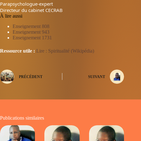
Parapsychologue-expert
Directeur du cabinet CECRAB
À lire aussi
Enseignement 808
Enseignement 943
Enseignement 1731
Ressource utile :
Lire : Spiritualité (Wikipédia)
PRÉCÉDENT
SUIVANT
Publications similaires