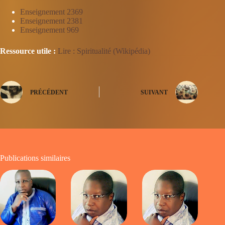
Enseignement 2369
Enseignement 2381
Enseignement 969
Ressource utile :
Lire : Spiritualité (Wikipédia)
PRÉCÉDENT
SUIVANT
Publications similaires