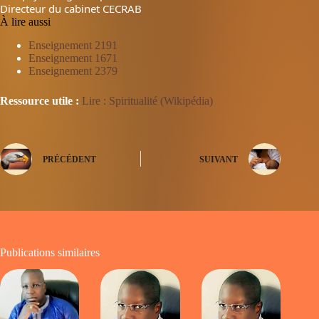
Directeur du cabinet CECRAB
À lire aussi
Enseignement 2191
Enseignement 1671
Enseignement 2379
Ressource utile :
Lire : Spiritualité (Wikipédia)
PRÉCÉDENT
SUIVANT
Publications similaires