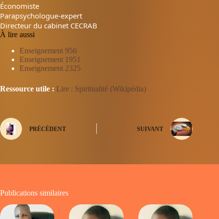
Économiste
Parapsychologue-expert
Directeur du cabinet CECRAB
À lire aussi
Enseignement 956
Enseignement 1951
Enseignement 2325
Ressource utile :
Lire : Spiritualité (Wikipédia)
PRÉCÉDENT
SUIVANT
Publications similaires