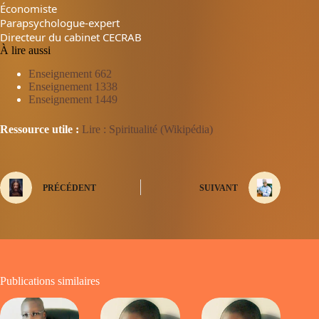
Économiste
Parapsychologue-expert
Directeur du cabinet CECRAB
À lire aussi
Enseignement 662
Enseignement 1338
Enseignement 1449
Ressource utile :
Lire : Spiritualité (Wikipédia)
PRÉCÉDENT
SUIVANT
Publications similaires