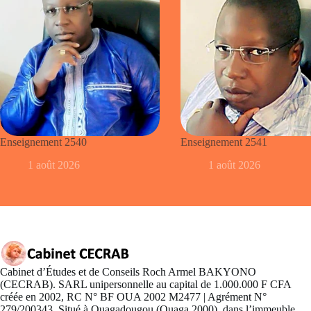
Enseignement 2540
Enseignement 2541
1 août 2026
1 août 2026
Cabinet d’Études et de Conseils Roch Armel BAKYONO
(CECRAB). SARL unipersonnelle au capital de 1.000.000 F CFA
créée en 2002, RC N° BF OUA 2002 M2477 | Agrément N°
279/200343. Situé à Ouagadougou (Ouaga 2000), dans l’immeuble