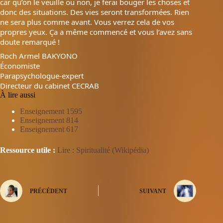
car qu’on le veuille ou non, je ferai bouger les choses et
donc des situations. Des vies
seront transformées. Rien
ne sera plus comme avant. Vous verrez cela de vos
propres yeux. Ça a même commencé et vous l’avez sans
doute remarqué !
Roch Armel BAKYONO
Économiste
Parapsychologue-expert
Directeur du cabinet CECRAB
À lire aussi
Enseignement 1595
Enseignement 814
Enseignement 617
Ressource utile :
Lire : Spiritualité (Wikipédia)
PRÉCÉDENT
SUIVANT