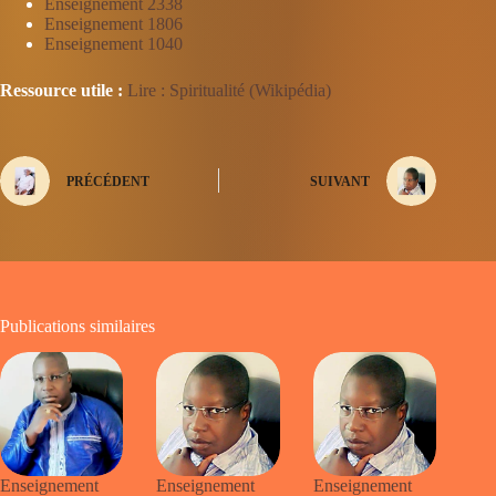
Enseignement 2338
Enseignement 1806
Enseignement 1040
Ressource utile :
Lire : Spiritualité (Wikipédia)
PRÉCÉDENT
SUIVANT
Publications similaires
Enseignement
Enseignement
Enseignement