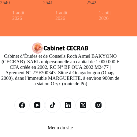
2540
2541
2542
1 août
1 août
1 août
2026
2026
2026
Cabinet d’Études et de Conseils Roch Armel BAKYONO
(CECRAB). SARL unipersonnelle au capital de 1.000.000 F
CFA créée en 2002, RC N° BF OUA 2002 M2477 |
Agrément N° 279/200343. Situé à Ouagadougou (Ouaga
2000), dans l’immeuble MARGUERITE, à environ 900m de
la station Oryx (route de Pô).
Menu du site