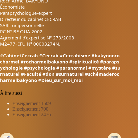
Roch Armel BAKYONO
Économiste
Parapsychologue-expert
Directeur du cabinet CECRAB
SARL unipersonnelle
RC N° BF OUA 2002
Agrément d’expertise N° 279/2003
M2477- IFU N° 00003274N.
#CabinetCecrab
#Cecrab
#Cecrabisme
#bakyonoro
charmel
#rocharmelbakyono
#spiritualité
#paraps
ychologie
#psychologie
#paranormal
#mystère
#su
rnaturel
#Faculté
#don
#surnaturel
#schémaderoc
harmelbakyono
#Dieu_sur_moi_moi
À lire aussi
Enseignement 1509
Enseignement 700
Enseignement 2476