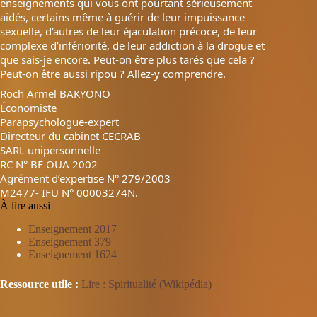
enseignements qui vous ont pourtant sérieusement
aidés, certains même à guérir de leur impuissance
sexuelle,
d’autres de leur éjaculation précoce, de leur
complexe d’infériorité, de leur addiction à la drogue et
que sais-je encore. Peut-on être plus tarés que cela ?
Peut-on être aussi ripou ? Allez-y comprendre.
Roch Armel BAKYONO
Économiste
Parapsychologue-expert
Directeur du cabinet CECRAB
SARL unipersonnelle
RC N° BF OUA 2002
Agrément d’expertise N° 279/2003
M2477- IFU N° 00003274N.
À lire aussi
Enseignement 2017
Enseignement 379
Enseignement 1624
Ressource utile :
Lire : Spiritualité (Wikipédia)