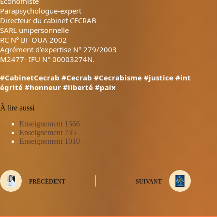
Économiste
Parapsychologue-expert
Directeur du cabinet CECRAB
SARL unipersonnelle
RC N° BF OUA 2002
Agrément d’expertise N° 279/2003
M2477- IFU N° 00003274N.
#CabinetCecrab
#Cecrab
#Cecrabisme
#justice
#int
égrité
#honneur
#liberté
#paix
À lire aussi
Enseignement 1566
Enseignement 735
Enseignement 1010
PRÉCÉDENT
SUIVANT