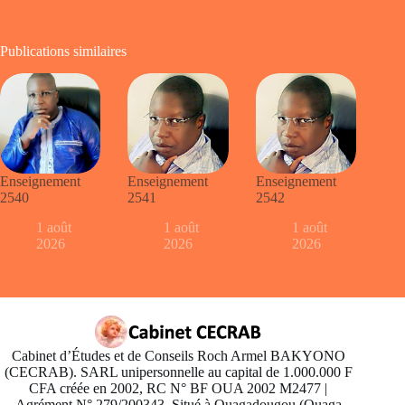
Publications similaires
Enseignement
Enseignement
Enseignement
2540
2541
2542
1 août
1 août
1 août
2026
2026
2026
Cabinet d’Études et de Conseils Roch Armel BAKYONO
(CECRAB). SARL unipersonnelle au capital de 1.000.000 F
CFA créée en 2002, RC N° BF OUA 2002 M2477 |
Agrément N° 279/200343. Situé à Ouagadougou (Ouaga