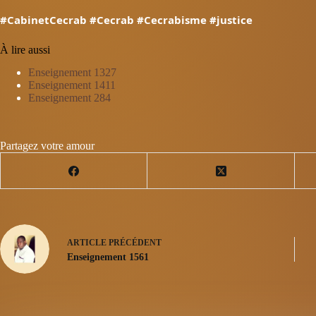
#CabinetCecrab
#Cecrab
#Cecrabisme
#justice
À lire aussi
Enseignement 1327
Enseignement 1411
Enseignement 284
Partagez votre amour
ARTICLE
PRÉCÉDENT
Enseignement 1561