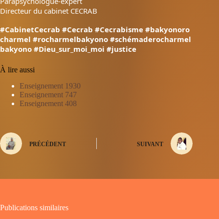
Parapsychologue-expert
Directeur du cabinet CECRAB
#CabinetCecrab
#Cecrab
#Cecrabisme
#bakyonoro
charmel
#rocharmelbakyono
#schémaderocharmel
bakyono
#Dieu_sur_moi_moi
#justice
À lire aussi
Enseignement 1930
Enseignement 747
Enseignement 408
PRÉCÉDENT
SUIVANT
Publications similaires