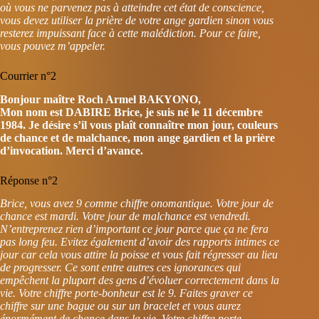
où vous ne parvenez pas à atteindre cet état de conscience,
vous devez utiliser la prière de votre ange gardien sinon vous
resterez impuissant face à cette malédiction. Pour ce faire,
vous pouvez m’appeler.
Courrier n°2
Bonjour maître Roch Armel BAKYONO,
Mon nom est DABIRE Brice, je suis né le 11 décembre
1984. Je désire s’il vous plaît connaître mon jour, couleurs
de chance et de malchance, mon ange gardien et la prière
d’invocation. Merci d’avance.
Réponse n°2
Brice, vous avez 9 comme chiffre onomantique. Votre jour de
chance est mardi. Votre jour de malchance est vendredi.
N’entreprenez rien d’important ce jour parce que ça ne fera
pas long feu. Evitez également d’avoir des rapports intimes ce
jour car cela vous attire la poisse et vous fait régresser au lieu
de progresser. Ce sont entre autres ces ignorances qui
empêchent la plupart des gens d’évoluer correctement dans la
vie. Votre chiffre porte-bonheur est le 9. Faites graver ce
chiffre sur une bague ou sur un bracelet et vous aurez
énormément de chance dans la vie. Votre chiffre porte-