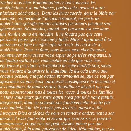
Sachez mon cher Romain qu’en ce qui concerne les
malédictions et la malchance, parfois elles peuvent durer
plusieurs générations. Dans les livres sacrés, dans la bible par
exemple, au niveau de l’ancien testament, on parle de
malédiction qui affecteront certaines personnes pendant sept
générations. Néanmoins, quand une personne est née dans
une famille qui a été maudite, il ne faudra pas que cette
personne pense que c’est une fatalité. Mais il appartient à la
personne de faire un effort afin de sortir du cercle de la
malédiction. Pour ce faire, vous devez mon cher Romain,
commencer par nourrir votre esprit de pensées vivifiantes. Il
ne faudra surtout pas vous mettre en tête que vous êtes
également pris dans le tourbillon de cette malédiction, sinon
vous risquez d’aggraver la situation. Je dis cela parce que
chaque pensée, chaque action inharmonieuse, que ce soit par
ignorance ou par choix, aura pour conséquence la discorde et
les limitations de toutes sortes. Bouddha ne disait-il pas que
nous appartenons tous à toutes les races, à toutes les familles
? Dites-vous alors que votre esprit n’est pas lié à votre famille
uniquement, donc ne pouvant pas forcément être touché par
cette malédiction. Ne baissez pas les bras, gardez la foi.
Invoquez Dieu et tâchez de vous en remettre entièrement à son
amour. Il vous faut sentir et savoir que seul existe ce pouvoir
omniprésent, et que rien ne peut résister, même pas une
malédiction, à la toute puissance de Dieu. Néanmoins, au cas