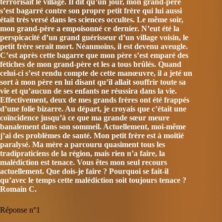
terrorisait le village. Il dit qu’un jour, mon grand-père
s’est bagarré contre son propre petit frère qui lui aussi
était très versé dans les sciences occultes. Le même soir,
mon grand-père a empoisonné ce dernier. N’eut été la
perspicacité d’un grand guérisseur d’un village voisin, le
petit frère serait mort. Néanmoins, il est devenu aveugle.
C’est après cette bagarre que mon père s’est emparé des
fétiches de mon grand-père et les a tous brûlés. Quand
celui-ci s’est rendu compte de cette manœuvre, il a jeté un
sort à mon père en lui disant qu’il allait souffrir toute sa
vie et qu’aucun de ses enfants ne réussira dans la vie.
Effectivement, deux de mes grands frères ont été frappés
d’une folie bizarre. Au départ, je croyais que c’était une
coïncidence jusqu’à ce que ma grande sœur meure
banalement dans son sommeil. Actuellement, moi-même
j’ai des problèmes de santé. Mon petit frère est à moitié
paralysé. Ma mère a parcouru quasiment tous les
tradipraticiens de la région, mais rien n’a faire, la
malédiction est tenace. Vous êtes mon seul recours
actuellement. Que dois-je faire ? Pourquoi se fait-il
qu’avec le temps cette malédiction soit toujours tenace ?
Romain C.
Réponse n°1