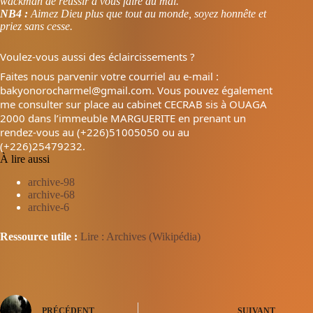
wackman de réussir à vous faire du mal.
NB4 :
Aimez Dieu plus que tout au monde, soyez honnête et
priez sans cesse.
Voulez-vous aussi des éclaircissements ?
Faites nous parvenir votre courriel au e-mail :
bakyonorocharmel@gmail.com. Vous pouvez également
me consulter sur place au cabinet CECRAB sis à OUAGA
2000 dans l’immeuble MARGUERITE en prenant un
rendez-vous au (+226)51005050 ou au
(+226)25479232.
À lire aussi
archive-98
archive-68
archive-6
Ressource utile :
Lire : Archives (Wikipédia)
PRÉCÉDENT
SUIVANT