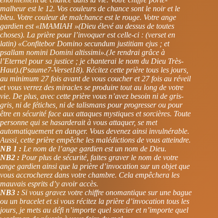
malheur est le 12. Vos couleurs de chance sont le noir et le
bleu. Votre couleur de malchance est le rouge. Votre ange
gardien est «IMAMIAH »(Dieu élevé au dessus de toutes
choses). La prière pour l’invoquer est celle-ci : (verset en
latin) «Confitebor Domino secundum justitiam ejus ; et
psallam nomini Domini altissimi».(Je rendrai grâce à
l’Eternel pour sa justice ; je chanterai le nom du Dieu Très-
Haut).(Psaume7-Verset18). Récitez cette prière tous les jours,
au minimum 27 fois avant de vous coucher et 27 fois au réveil
et vous verrez des miracles se produire tout au long de votre
vie. De plus, avec cette prière vous n’avez besoin ni de gris-
gris, ni de fétiches, ni de talismans pour progresser ou pour
être en sécurité face aux attaques mystiques et sorcières. Toute
personne qui se hasarderait à vous attaquer, se met
automatiquement en danger. Vous devenez ainsi invulnérable.
Aussi, cette prière empêche les malédictions de vous atteindre.
NB 1 :
Le nom de l’ange gardien est un nom de Dieu.
NB2 :
Pour plus de sécurité, faites graver le nom de votre
ange gardien ainsi que la prière d’invocation sur un objet que
vous accrocherez dans votre chambre. Cela empêchera les
mauvais esprits d’y avoir accès.
NB3 :
Si vous gravez votre chiffre onomantique sur une bague
ou un bracelet et si vous récitez la prière d’invocation tous les
jours, je mets au défi n’importe quel sorcier et n’importe quel