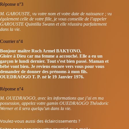
Réponse n°3
M. GAROUSTE, vu votre nom et votre date de naissance ; vu
également celle de votre fille, je vous conseille de l’appeler
GAROUSTE Quintilla Swann et elle réussira parfaitement
dans la vie.
Courrier n°4
Bonjour maître Roch Armel BAKYONO,
Gloire à Dieu car ma femme a accouché. Elle a eu un
garçon le lundi dernier. Tout s’est bien passé. Maman et
bébé vont bien. Je reviens encore vers vous pour vous
demander de donner des prénoms à mon fils.
OUEDRAOGO T. P. né le 19 Janvier 1976.
Réponse n°4
M. OUEDRAOGO, avec les informations que j’ai en ma
possession, appelez votre gamin OUEDRAOGO Théodoric
Werner et il sera quelqu’un dans la vie.
Voulez-vous aussi des éclaircissements ?
Faites nous parvenir votre courriel au e-mail :