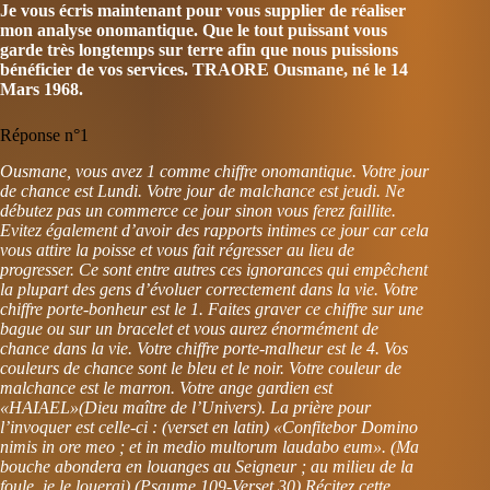
Je vous écris maintenant pour vous supplier de réaliser
mon analyse onomantique. Que le tout puissant vous
garde très longtemps sur terre afin que nous puissions
bénéficier de vos services. TRAORE Ousmane, né le 14
Mars 1968.
Réponse n°1
Ousmane, vous avez 1 comme chiffre onomantique. Votre jour
de chance est Lundi. Votre jour de malchance est jeudi. Ne
débutez pas un commerce ce jour sinon vous ferez faillite.
Evitez également d’avoir des rapports intimes ce jour car cela
vous attire la poisse et vous fait régresser au lieu de
progresser. Ce sont entre autres ces ignorances qui empêchent
la plupart des gens d’évoluer correctement dans la vie. Votre
chiffre porte-bonheur est le 1. Faites graver ce chiffre sur une
bague ou sur un bracelet et vous aurez énormément de
chance dans la vie. Votre chiffre porte-malheur est le 4. Vos
couleurs de chance sont le bleu et le noir. Votre couleur de
malchance est le marron. Votre ange gardien est
«HAIAEL»(Dieu maître de l’Univers). La prière pour
l’invoquer est celle-ci : (verset en latin) «Confitebor Domino
nimis in ore meo ; et in medio multorum laudabo eum». (Ma
bouche abondera en louanges au Seigneur ; au milieu de la
foule, je le louerai).(Psaume 109-Verset 30) Récitez cette