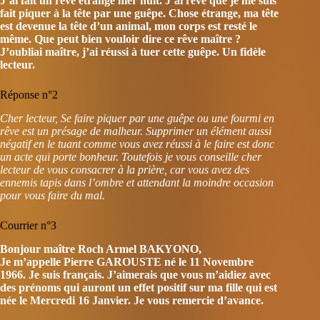
J’ai fait un rêve étrange hier nuit. J’ai rêvé que je me suis
fait piquer à la tête par une guêpe. Chose étrange, ma tête
est devenue la tête d’un animal, mon corps est resté le
même. Que peut bien vouloir dire ce rêve maître ?
J’oubliai maître, j’ai réussi à tuer cette guêpe. Un fidèle
lecteur.
Réponse n°2
Cher lecteur, Se faire piquer par une guêpe ou une fourmi en
rêve est un présage de malheur. Supprimer un élément aussi
négatif en le tuant comme vous avez réussi à le faire est donc
un acte qui porte bonheur. Toutefois je vous conseille cher
lecteur de vous consacrer à la prière, car vous avez des
ennemis tapis dans l’ombre et attendant la moindre occasion
pour vous faire du mal.
Courrier n°3
Bonjour maître Roch Armel BAKYONO,
Je m’appelle Pierre GAROUSTE né le 11 Novembre
1966. Je suis français. J’aimerais que vous m’aidiez avec
des prénoms qui auront un effet positif sur ma fille qui est
née le Mercredi 16 Janvier. Je vous remercie d’avance.