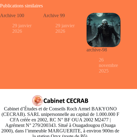
Publications similaires
Archive 100
Archive 99
29 janvier
29 janvier
2026
2026
archive-98
26
novembre
2025
Cabinet d’Études et de Conseils Roch Armel BAKYONO
(CECRAB). SARL unipersonnelle au capital de 1.000.000 F
CFA créée en 2002, RC N° BF OUA 2002 M2477 |
Agrément N° 279/200343. Situé à Ouagadougou (Ouaga
2000), dans l’immeuble MARGUERITE, à environ 900m de
la station Oryx (route de Pô).