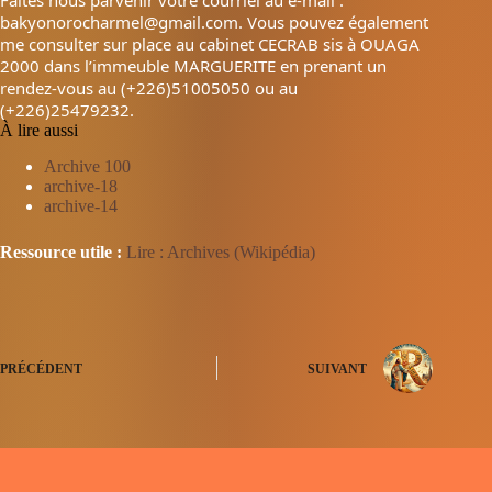
bakyonorocharmel@gmail.com. Vous pouvez également
me consulter sur place au cabinet CECRAB sis à OUAGA
2000 dans l’immeuble MARGUERITE en prenant un
rendez-vous au (+226)51005050 ou au
(+226)25479232.
À lire aussi
Archive 100
archive-18
archive-14
Ressource utile :
Lire : Archives (Wikipédia)
PRÉCÉDENT
SUIVANT