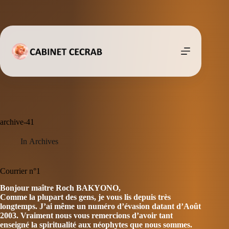
Passer
au
contenu
archive-41
In
Archives
Courrier n°1
Bonjour maître Roch BAKYONO,
Comme la plupart des gens, je vous lis depuis très
longtemps. J’ai même un numéro d’évasion datant d’Août
2003. Vraiment nous vous remercions d’avoir tant
enseigné la spiritualité aux néophytes que nous sommes.