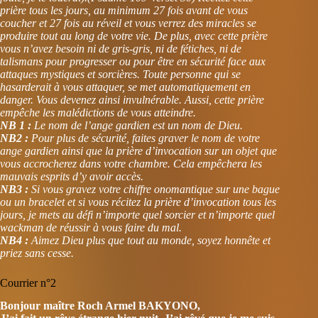
prière tous les jours, au minimum 27 fois avant de vous
coucher et 27 fois au réveil et vous verrez des miracles se
produire tout au long de votre vie. De plus, avec cette prière
vous n’avez besoin ni de gris-gris, ni de fétiches, ni de
talismans pour progresser ou pour être en sécurité face aux
attaques mystiques et sorcières. Toute personne qui se
hasarderait à vous attaquer, se met automatiquement en
danger. Vous devenez ainsi invulnérable. Aussi, cette prière
empêche les malédictions de vous atteindre.
NB 1 :
Le nom de l’ange gardien est un nom de Dieu.
NB2 :
Pour plus de sécurité, faites graver le nom de votre
ange gardien ainsi que la prière d’invocation sur un objet que
vous accrocherez dans votre chambre. Cela empêchera les
mauvais esprits d’y avoir accès.
NB3 :
Si vous gravez votre chiffre onomantique sur une bague
ou un bracelet et si vous récitez la prière d’invocation tous les
jours, je mets au défi n’importe quel sorcier et n’importe quel
wackman de réussir à vous faire du mal.
NB4 :
Aimez Dieu plus que tout au monde, soyez honnête et
priez sans cesse.
Courrier n°2
Bonjour maître Roch Armel BAKYONO,