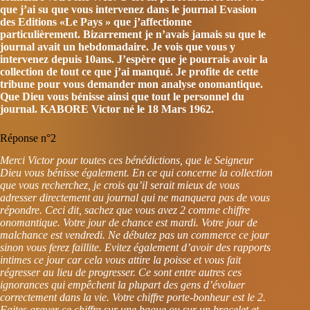
que j’ai su que vous intervenez dans le journal Evasion
des Editions «Le Pays » que j’affectionne
particulièrement. Bizarrement je n’avais jamais su que le
journal avait un hebdomadaire. Je vois que vous y
intervenez depuis 10ans. J’espère que je pourrais avoir la
collection de tout ce que j’ai manqué. Je profite de cette
tribune pour vous demander mon analyse onomantique.
Que Dieu vous bénisse ainsi que tout le personnel du
journal. KABORE Victor né le 18 Mars 1962.
Réponse n°2
Merci Victor pour toutes ces bénédictions, que le Seigneur
Dieu vous bénisse également. En ce qui concerne la collection
que vous recherchez, je crois qu’il serait mieux de vous
adresser directement au journal qui ne manquera pas de vous
répondre. Ceci dit, sachez que vous avez 2 comme chiffre
onomantique. Votre jour de chance est mardi. Votre jour de
malchance est vendredi. Ne débutez pas un commerce ce jour
sinon vous ferez faillite. Evitez également d’avoir des rapports
intimes ce jour car cela vous attire la poisse et vous fait
régresser au lieu de progresser. Ce sont entre autres ces
ignorances qui empêchent la plupart des gens d’évoluer
correctement dans la vie. Votre chiffre porte-bonheur est le 2.
Faites graver ce chiffre sur une bague ou sur un bracelet et