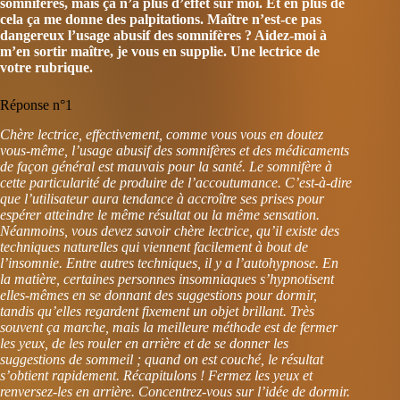
somnifères, mais ça n’a plus d’effet sur moi. Et en plus de
cela ça me donne des palpitations. Maître n’est-ce pas
dangereux l’usage abusif des somnifères ? Aidez-moi à
m’en sortir maître, je vous en supplie. Une lectrice de
votre rubrique.
Réponse n°1
Chère lectrice, effectivement, comme vous vous en doutez
vous-même, l’usage abusif des somnifères et des médicaments
de façon général est mauvais pour la santé. Le somnifère à
cette particularité de produire de l’accoutumance. C’est-à-dire
que l’utilisateur aura tendance à accroître ses prises pour
espérer atteindre le même résultat ou la même sensation.
Néanmoins, vous devez savoir chère lectrice, qu’il existe des
techniques naturelles qui viennent facilement à bout de
l’insomnie. Entre autres techniques, il y a l’autohypnose. En
la matière, certaines personnes insomniaques s’hypnotisent
elles-mêmes en se donnant des suggestions pour dormir,
tandis qu’elles regardent fixement un objet brillant. Très
souvent ça marche, mais la meilleure méthode est de fermer
les yeux, de les rouler en arrière et de se donner les
suggestions de sommeil ; quand on est couché, le résultat
s’obtient rapidement. Récapitulons ! Fermez les yeux et
renversez-les en arrière. Concentrez-vous sur l’idée de dormir.