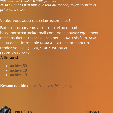
wackman de réussir à vous faire du mal.
NB4 :
Aimez Dieu plus que tout au monde, soyez honnête et
priez sans cesse
Voulez-vous aussi des éclaircissements ?
Faites nous parvenir votre courriel au e-mail :
bakyonorocharmel@gmail.com. Vous pouvez également
me consulter sur place au cabinet CECRAB sis à OUAGA
2000 dans l’immeuble MARGUERITE en prenant un
rendez-vous au (+226)51005050 ou au
(+226)25479232.
À lire aussi
archive-59
archive-18
archive-19
Ressource utile :
Lire : Archives (Wikipédia)
PRÉCÉDENT
SUIVANT