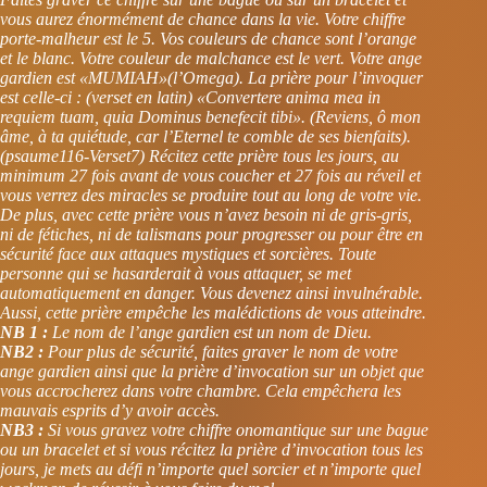
vous aurez énormément de chance dans la vie. Votre chiffre
porte-malheur est le 5. Vos couleurs de chance sont l’orange
et le blanc. Votre couleur de malchance est le vert. Votre ange
gardien est «MUMIAH»(l’Omega). La prière pour l’invoquer
est celle-ci : (verset en latin) «Convertere anima mea in
requiem tuam, quia Dominus benefecit tibi». (Reviens, ô mon
âme, à ta quiétude, car l’Eternel te comble de ses bienfaits).
(psaume116-Verset7) Récitez cette prière tous les jours, au
minimum 27 fois avant de vous coucher et 27 fois au réveil et
vous verrez des miracles se produire tout au long de votre vie.
De plus, avec cette prière vous n’avez besoin ni de gris-gris,
ni de fétiches, ni de talismans pour progresser ou pour être en
sécurité face aux attaques mystiques et sorcières. Toute
personne qui se hasarderait à vous attaquer, se met
automatiquement en danger. Vous devenez ainsi invulnérable.
Aussi, cette prière empêche les malédictions de vous atteindre.
NB 1 :
Le nom de l’ange gardien est un nom de Dieu.
NB2 :
Pour plus de sécurité, faites graver le nom de votre
ange gardien ainsi que la prière d’invocation sur un objet que
vous accrocherez dans votre chambre. Cela empêchera les
mauvais esprits d’y avoir accès.
NB3 :
Si vous gravez votre chiffre onomantique sur une bague
ou un bracelet et si vous récitez la prière d’invocation tous les
jours, je mets au défi n’importe quel sorcier et n’importe quel