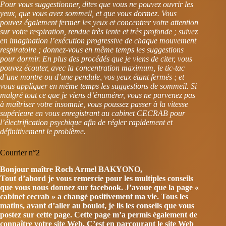
Pour vous suggestionner, dites que vous ne pouvez ouvrir les
yeux, que vous avez sommeil, et que vous dormez. Vous
pouvez également fermer les yeux et concentrer votre attention
sur votre respiration, rendue très lente et très profonde ; suivez
en imagination l’exécution progressive de chaque mouvement
respiratoire ; donnez-vous en même temps les suggestions
pour dormir. En plus des procédés que je viens de citer, vous
pouvez écouter, avec la concentration maximum, le tic-tac
d’une montre ou d’une pendule, vos yeux étant fermés ; et
vous appliquer en même temps les suggestions de sommeil. Si
malgré tout ce que je viens d’énumérer, vous ne parvenez pas
à maîtriser votre insomnie, vous poussez passer à la vitesse
supérieure en vous enregistrant au cabinet CECRAB pour
l’électrification psychique afin de régler rapidement et
définitivement le problème.
Courrier n°2
Bonjour maître Roch Armel BAKYONO,
Tout d’abord je vous remercie pour les multiples conseils
que vous nous donnez sur facebook. J’avoue que la page «
cabinet cecrab » a changé positivement ma vie. Tous les
matins, avant d’aller au boulot, je lis les conseils que vous
postez sur cette page. Cette page m’a permis également de
connaître votre site Web. C’est en parcourant le site Web