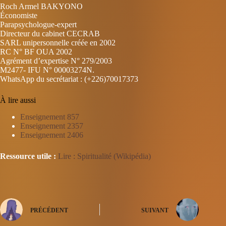
Roch Armel BAKYONO
Économiste
Parapsychologue-expert
Directeur du cabinet CECRAB
SARL unipersonnelle créée en 2002
RC N° BF OUA 2002
Agrément d’expertise N° 279/2003
M2477- IFU N° 00003274N.
WhatsApp du secrétariat : (+226)70017373
À lire aussi
Enseignement 857
Enseignement 2357
Enseignement 2406
Ressource utile :
Lire : Spiritualité (Wikipédia)
PRÉCÉDENT
SUIVANT