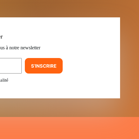
er
us à notre newsletter
S’INSCRIRE
alité