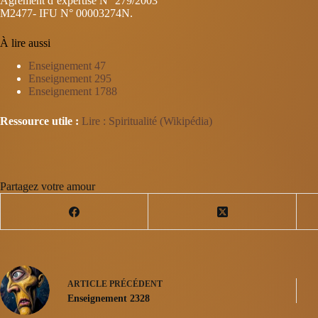
Agrément d’expertise N° 279/2003
M2477- IFU N° 00003274N.
À lire aussi
Enseignement 47
Enseignement 295
Enseignement 1788
Ressource utile :
Lire : Spiritualité (Wikipédia)
Partagez votre amour
ARTICLE
PRÉCÉDENT
Enseignement 2328