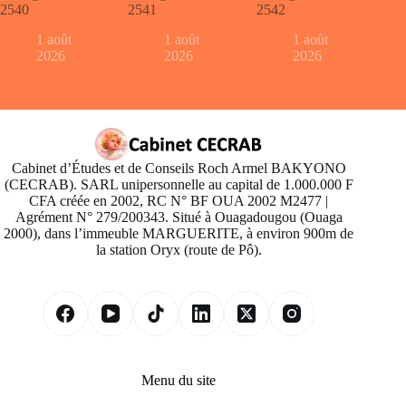
2540
2541
2542
1 août
1 août
1 août
2026
2026
2026
Cabinet d’Études et de Conseils Roch Armel BAKYONO
(CECRAB). SARL unipersonnelle au capital de 1.000.000 F
CFA créée en 2002, RC N° BF OUA 2002 M2477 |
Agrément N° 279/200343. Situé à Ouagadougou (Ouaga
2000), dans l’immeuble MARGUERITE, à environ 900m de
la station Oryx (route de Pô).
Menu du site