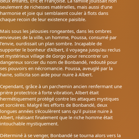
deux enfants, Éric et Françoise. La famille jouissait non
seulement de richesses matérielles, mais aussi d’une
harmonie et joie qui semblaient couler à flots dans
chaque recoin de leur existence paisible.
Mais sous les jalousies rongeantes, dans les ombres
envieuses de la ville, un homme, Poussa, consumé par
l’envie, ourdissait un plan sombre. Incapable de
supporter le bonheur d’Albert, il voyagea jusqu’au reclus
et mystérieux village de Gorgo pour rencontrer un
dangereux sorcier du nom de Bonbandé, redouté pour
ses pouvoirs en nécromancie. Poussa, aveuglé par la
haine, sollicita son aide pour nuire à Albert.
Cependant, grâce à un parchemin ancien renfermant une
prière protectrice à forte vibration, Albert était
hermétiquement protégé contre les attaques mystiques
et sorcières. Malgré les efforts de Bonbandé, deux
longues années s’écoulèrent sans qu’il puisse nuire à
Albert, réalisant finalement que le riche homme était
intouchable mystiquement.
Déterminé à se venger, Bonbandé se tourna alors vers la