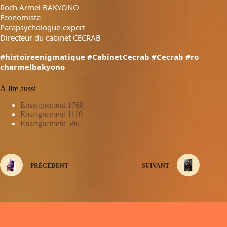
Roch Armel BAKYONO
Économiste
Parapsychologue-expert
Directeur du cabinet CECRAB
#histoireenigmatique
#CabinetCecrab
#Cecrab
#ro
charmelbakyono
À lire aussi
Enseignement 1768
Enseignement 1110
Enseignement 586
PRÉCÉDENT
SUIVANT