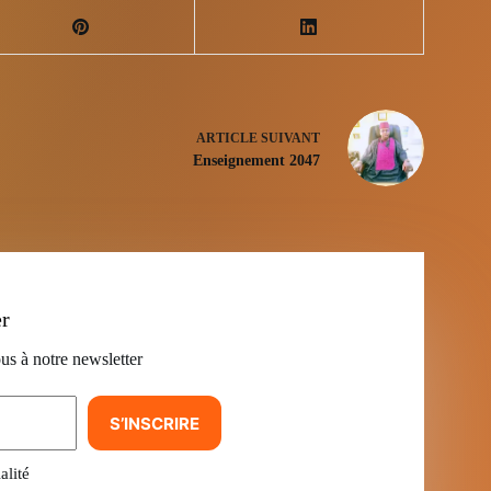
ARTICLE
SUIVANT
Enseignement 2047
er
us à notre newsletter
S’INSCRIRE
alité