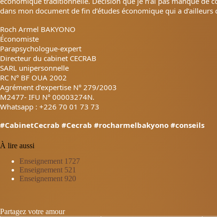
économique traditionnelle. Décision que je n’ai pas manqué de co
dans mon document de fin d’études économique qui a d’ailleurs 
Roch Armel BAKYONO
Économiste
Parapsychologue-expert
Directeur du cabinet CECRAB
SARL unipersonnelle
RC N° BF OUA 2002
Agrément d’expertise N° 279/2003
M2477- IFU N° 00003274N.
Whatsapp : +226 70 01 73 73
#CabinetCecrab
#Cecrab
#rocharmelbakyono
#conseils
À lire aussi
Enseignement 1727
Enseignement 521
Enseignement 920
Partagez votre amour