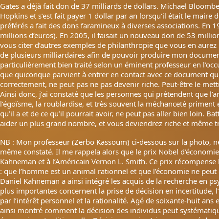
Gates a déjà fait don de 37 milliards de dollars. Michael Bloombe
Hopkins et s’est fait payer 1 dollar par an lorsqu’il était le maire
préférés a fait des dons faramineux à diverses associations. En 19
millions d’euros). En 2005, il faisait un nouveau don de 53 millio
vous citer d’autres exemples de philanthropie que vous en aurez 
de plusieurs milliardaires afin de pouvoir produire mon docum
particulièrement bien traité selon un éminent professeur en l’o
que quiconque parvient à entrer en contact avec ce document que j’
correctement, ne peut pas ne pas devenir riche. Peut-être le mettra
Ainsi donc, j’ai constaté que les personnes qui prétendent que l’a
l’égoïsme, la roublardise, et très souvent la méchanceté priment
qu’il a et de ce qu’il pourrait avoir, ne peut pas aller bien loin. 
aider un plus grand nombre, et vous deviendrez riche et même tr
NB : Mon professeur (Zerbo Kassoum) ci-dessous sur la photo, ne 
même constaté. Il me rappela alors que le prix Nobel d’économie 
Kahneman et à l’Américain Vernon L. Smith. Ce prix récompense l
: que l’homme est un animal rationnel et que l’économie ne peu
Daniel Kahneman a ainsi intégré les acquis de la recherche en ps
plus importantes concernent la prise de décision en incertitude
par l’intérêt personnel et la rationalité. Agé de soixante-huit ans 
ainsi montré comment la décision des individus peut systématique