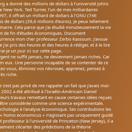
rg a donné des millions de dollars à l’université Johns
 de New York. Ted Turner, l’un de mes milliardaires
97, il offrait un milliard de dollars à l’ONU (746
ns de dollars (39,6 millions d’euros). Je peux tellement
marre. Cela parce que j’ai étudié minutieusement la vie
ent de fin d’études économiques. Document
ccurrence mon cher professeur Zerbo Kassoum. J’avoue
ai pris des heures et des heures à rédiger, et à le lire
i-je un jour ici sur cette page.
rgent ne suffit jamais, ne deviennent jamais riches. Car
 en eux. Une personne incapable de se contenter de ce
Battez-vous, éliminez vos névroses, apprenez, pensez à
ès riche.
s’est pas privé de me rappeler un fait que j’avais moi-
2002 a été attribué à l’Israélo-Américain Daniel
eurs travaux remettant en cause certaines idées reçues
t être considérée comme une science expérimentale.
ychologie à l’analyse économique. Ses contributions les
, l’« homo economicus » n’agissant pas uniquement guidé
et professeur à l’université de Princeton (New Jersey), il a
ment s’écarter des prédictions de la théorie