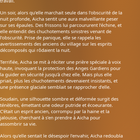
travail.
Un soir, alors qu’elle marchait seule dans l’obscurité de la
nuit profonde, Aicha sentit une aura malveillante peser
sur ses épaules. Des frissons lui parcoururent l’échine, et
elle entendit des chuchotements sinistres venant de
l’obscurité. Prise de panique, elle se rappela les
avertissements des anciens du village sur les esprits
décomposés qui rôdaient la nuit.
Terrifiée, Aicha se mit à réciter une prière spéciale à voix
haute, invoquant la protection des Anges Gardiens pour
la guider en sécurité jusqu’à chez elle. Mais plus elle
priait, plus les chuchotements devenaient insistants, et
une présence glaciale semblait se rapprocher d’elle.
Soudain, une silhouette sombre et déformée surgit des
ténèbres, émettant une odeur putride et écoeurante.
C’était un esprit ancien, corrompu par la haine et la
jalousie, cherchant à s’en prendre à Aicha pour
assombrir sa vie.
Alors qu’elle sentait le désespoir l’envahir, Aicha redoubla