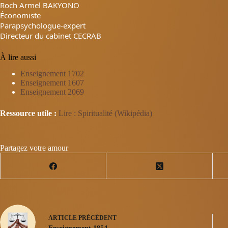
Roch Armel BAKYONO
Économiste
Parapsychologue-expert
Directeur du cabinet CECRAB
À lire aussi
Enseignement 1702
Enseignement 1607
Enseignement 2069
Ressource utile :
Lire : Spiritualité (Wikipédia)
Partagez votre amour
ARTICLE
PRÉCÉDENT